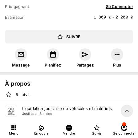
Prix gagnant
Se Connecter
1 800
€
-
2 200
€
Estimation
SUIVRE
Message
Planifiez
Partagez
Plus
À propos
5
suivis
Mer. 29 juillet 2026 à 10:00 - 14:00
Liquidation judiciaire de véhicules et matériels par Justiceo
29
·
Saintes
Justiceo
JUIL.
Vente judiciaire
organisée
par
Justiceo
En salle :
76 Cr Lemercier, 17100 Saintes, France
Menu
En cours
Vendre
Suivis
Se connecter
Tout le monde peut participer