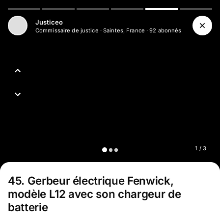
Aller au contenu principal
Justiceo
Commissaire de justice
·
Saintes, France
·
92
abonné
s
1
/
3
45
.
Gerbeur électrique Fenwick,
modèle L12 avec son chargeur de
batterie