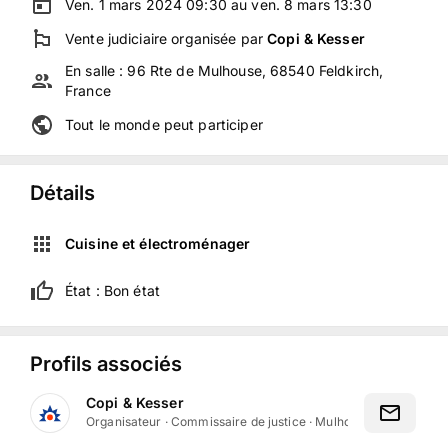
Ven. 1 mars 2024 09:30 au ven. 8 mars 13:30
Vente judiciaire
organisée
par
Copi & Kesser
En salle :
96 Rte de Mulhouse, 68540 Feldkirch,
France
Tout le monde peut participer
Détails
Cuisine et électroménager
État :
Bon état
Profils associés
Copi & Kesser
Organisateur
·
Commissaire de justice
·
Mulhouse, Grand Est