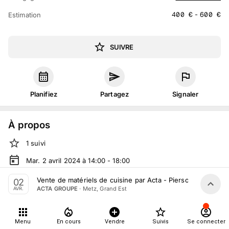
400
€
-
600
€
Estimation
SUIVRE
Planifiez
Partagez
Signaler
À propos
1
suivi
Mar. 2 avril 2024 à 14:00 - 18:00
Vente judiciaire
organisée
par
ACTA GROUPE
Vente de matériels de cuisine par Acta - Pierson & Associés
02
·
Metz, Grand Est
ACTA GROUPE
AVR.
En salle :
9 Rue Dupont des Loges, 57000 Metz, France
En live
sur
moniteurlive.com
Menu
En cours
Vendre
Suivis
Se connecter