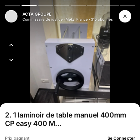
Aller au contenu principal
ACTA GROUPE
Commissaire de justice
·
Metz, France
·
315
abonné
s
2
.
1 laminoir de table manuel 400mm
CP easy 400 M…
Prix gagnant
Se Connecter