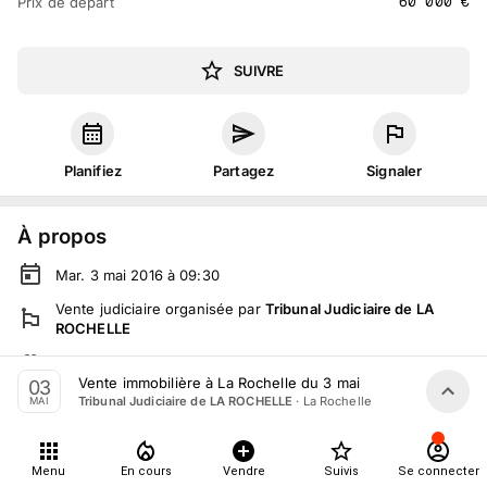
60 000
€
Prix de départ
SUIVRE
Planifiez
Partagez
Signaler
À propos
Mar. 3 mai 2016 à 09:30
Vente judiciaire
organisée
par
Tribunal Judiciaire de LA
ROCHELLE
En salle :
10, rue Palais, 17000 La Rochelle, France
Vente immobilière à La Rochelle du 3 mai
03
Tout le monde peut participer
·
La Rochelle
Tribunal Judiciaire de LA ROCHELLE
MAI
Détails
Menu
En cours
Vendre
Suivis
Se connecter