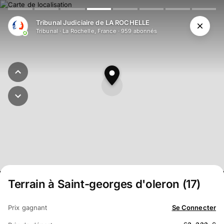
Tribunal Judiciaire de LA ROCHELLE
Tribunal
·
La Rochelle, France
·
959
abonné
s
Terrain à Saint-georges d'oleron (17)
Prix gagnant
Se Connecter