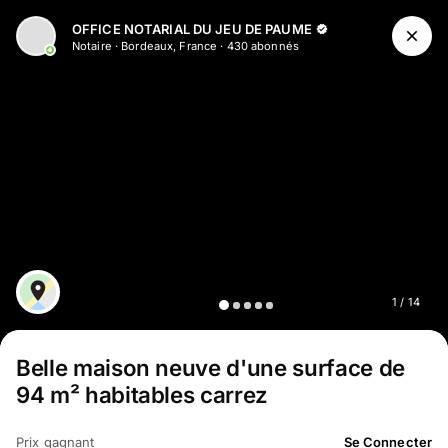
Aller au contenu principal
OFFICE NOTARIAL DU JEU DE PAUME
Notaire
·
Bordeaux, France
·
430
abonné
s
1
/
14
Belle maison neuve d'une surface de
94 m² habitables carrez
Prix gagnant
Se Connecter