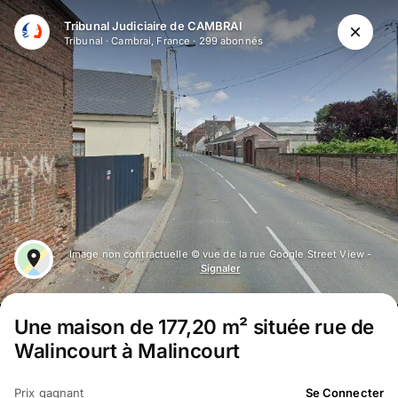
Aller au contenu principal
Tribunal Judiciaire de CAMBRAI
Tribunal
·
Cambrai, France
·
299
abonné
s
Image non contractuelle © vue de la rue Google Street View -
Signaler
Une maison de 177,20 m² située rue de
Walincourt à Malincourt
Prix gagnant
Se Connecter