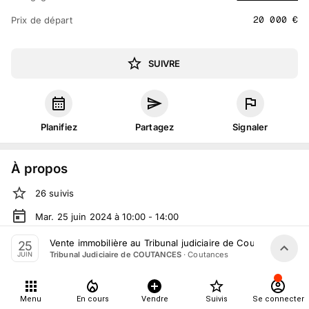
20 000
€
Prix de départ
SUIVRE
Planifiez
Partagez
Signaler
À propos
26
suivis
Mar. 25 juin 2024 à 10:00 - 14:00
Vente judiciaire
organisée
par
Tribunal Judiciaire de
Vente immobilière au Tribunal judiciaire de Coutances le 2
25
COUTANCES
·
Coutances
Tribunal Judiciaire de COUTANCES
JUIN
En salle :
Rue du Palais de Justice, 50200 Coutances,
France
Menu
En cours
Vendre
Suivis
Se connecter
Tout le monde peut participer