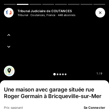
Aller au contenu principal
Tribunal Judiciaire de COUTANCES
Tribunal
·
Coutances, France
·
446
abonné
s
1
/
9
Une maison avec garage située rue
Roger Germain à Bricqueville-sur-Mer
Prix gagnant
Se Connecter