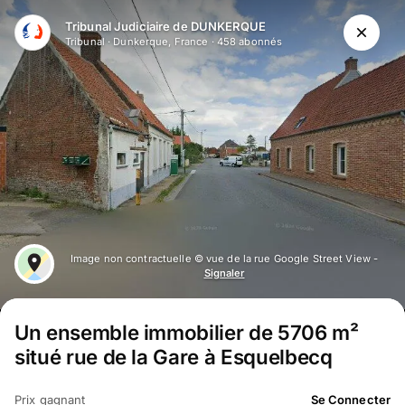
Aller au contenu principal
Tribunal Judiciaire de DUNKERQUE
Tribunal
·
Dunkerque, France
·
458
abonné
s
Image non contractuelle © vue de la rue Google Street View -
Signaler
Un ensemble immobilier de 5706 m²
situé rue de la Gare à Esquelbecq
Prix gagnant
Se Connecter