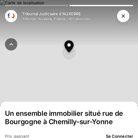
Aller au contenu principal
Tribunal Judiciaire d'AUXERRE
Tribunal
·
Auxerre, France
·
417
abonné
s
Un ensemble immobilier situé rue de
Bourgogne à Chemilly-sur-Yonne
Prix gagnant
Se Connecter