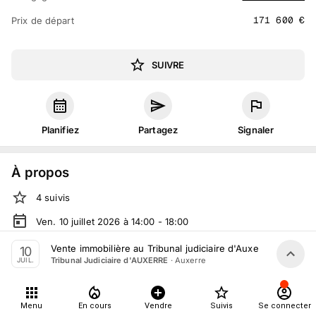
171 600
€
Prix de départ
SUIVRE
Planifiez
Partagez
Signaler
À propos
4
suivis
Ven. 10 juillet 2026 à 14:00 - 18:00
Vente judiciaire
organisée
par
Tribunal Judiciaire
Vente immobilière au Tribunal judiciaire d'Auxerre le 10 Juil
10
d'AUXERRE
·
Auxerre
Tribunal Judiciaire d'AUXERRE
JUIL.
Tout le monde peut participer
Menu
En cours
Vendre
Suivis
Se connecter