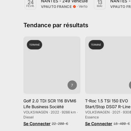
NANTES - 249 véhicules en vente le lundi 24 
NANTES - 2
24
13
·
Vertou, Pays de la Loire
FÉVR.
MAI
VPAUTO FRANCE
VPAUTO F
Tendance par résultats
TERMINÉ
TERMINÉ
7
Golf 2.0 TDI SCR 116 BVM6
T-Roc 1.5 TSI 150 EVO
Life Business Société
Start/Stop DSG7 R-Line
VOLKSWAGEN · 2022 · 9266 km ·
VOLKSWAGEN · 2021 · 9308
Diesel
Essence
Se Connecter
Se Connecter
22 200
€
18 400
€