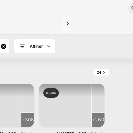
Affiner
24
TERMINÉ
TERMINÉ
+
308
+
260