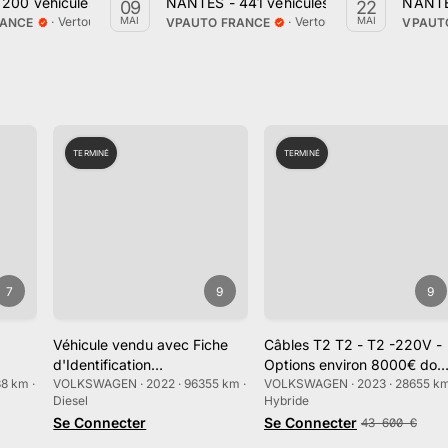
Février
00 véhicules en vente le lundi 13 mai
NANTES - 441 véhicules en ventes par VP
NANTES
09
22
·
Vertou, Pays de la Loire
·
Vertou, Pays de la Loire
MAI
MAI
RANCE
VPAUTO FRANCE
VPAUT
TERMINÉ
TERMINÉ
7
9
9
Véhicule vendu avec Fiche
Câbles T2 T2 - T2 -220V -
d'Identification…
Options environ 8000€ do
8 km ·
VOLKSWAGEN · 2022 · 96355 km ·
VOLKSWAGEN · 2023 · 28655 km
Diesel
Hybride
Se Connecter
Se Connecter
43 600
€