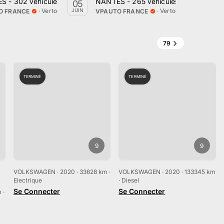
auto le 9 Mai 2023
 - 302 véhicules en ventes par VPauto le 22 Mai 2023
NANTES - 265 véhicules en ventes pa
NA
05
29
·
Vertou, Pays de la Loire
·
Vertou, Pays de la Loi
JUIN
AVR.
O FRANCE
VPAUTO FRANCE
VP
79
TERMINÉ
TERMINÉ
9
9
VOLKSWAGEN · 2020 · 33628 km ·
VOLKSWAGEN · 2020 · 133345 km
Electrique
· Diesel
…
Se Connecter
Se Connecter
 ·