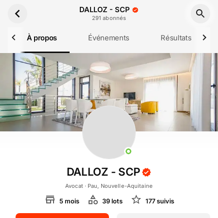
Aller au contenu principal
DALLOZ - SCP
291
abonné
s
À propos
Événements
Résultats
DALLOZ - SCP
Avocat
· Pau, Nouvelle-Aquitaine
5
mois
39
lot
s
177
suivi
s