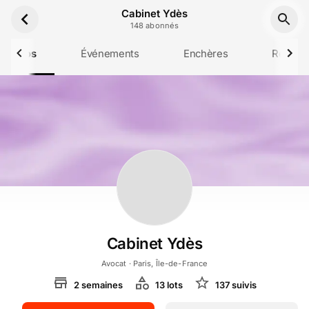
Aller au contenu principal
Cabinet Ydès
148
abonné
s
 propos
Événements
Enchères
Résulta
Cabinet Ydès
Avocat
· Paris, Île-de-France
2
semaines
13
lot
s
137
suivi
s