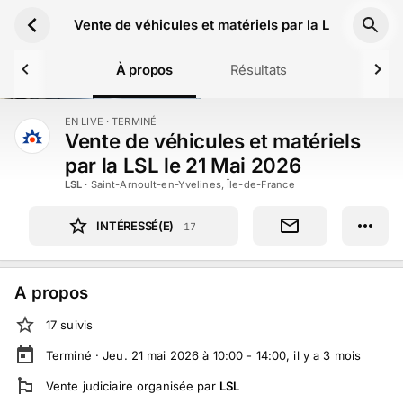
Aller au contenu principal
Vente de véhicules et matériels par la LSL le 21 M
À propos
Résultats
EN LIVE
· TERMINÉ
TERMINÉ
Vente de véhicules et matériels
par la LSL le 21 Mai 2026
LSL
·
Saint-Arnoult-en-Yvelines, Île-de-France
INTÉRESSÉ(E)
17
A propos
17
suivi
s
Terminé ·
Jeu. 21 mai 2026 à 10:00 - 14:00
, il y a
3
mois
Vente judiciaire
organisée par
LSL