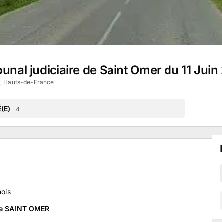
bunal judiciaire de Saint Omer du 11 Jui
, Hauts-de-France
(E)
4
ois
 de SAINT OMER