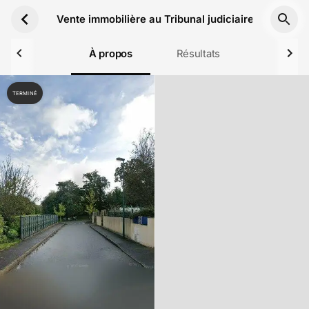
Aller au contenu principal
Vente immobilière au Tribunal judiciaire de Quimp
À propos
Résultats
TERMINÉ