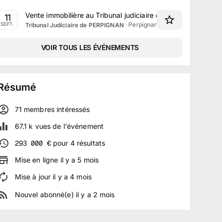
Vente immobilière au Tribunal judiciaire de Perpignan le 1
11
·
Perpignan, Occitanie
SEPT.
Tribunal Judiciaire de PERPIGNAN
VOIR TOUS LES ÉVÉNEMENTS
Résumé
71
membre
s
intéressé
s
67.1 k
vues de l'événement
293 000
€
pour
4
résultats
Mise en ligne
il y a
5
mois
Mise à jour
il y a
4
mois
Nouvel abonné(e)
il y a
2
mois