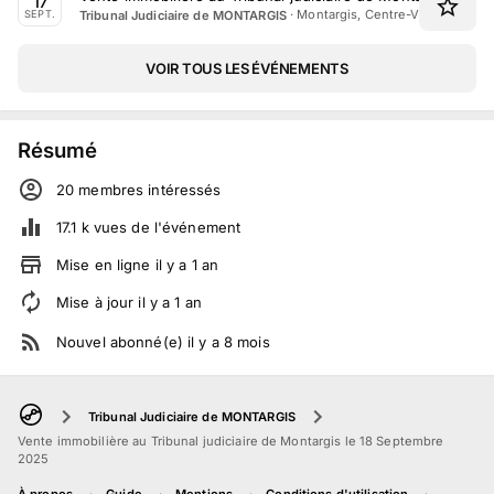
17
·
Montargis, Centre-Val de Loire
Tribunal Judiciaire de MONTARGIS
SEPT.
VOIR TOUS LES ÉVÉNEMENTS
Résumé
20
membre
s
intéressé
s
17.1 k
vues de l'événement
Mise en ligne
il y a
1
an
Mise à jour
il y a
1
an
Nouvel abonné(e)
il y a
8
mois
Tribunal Judiciaire de MONTARGIS
Vente immobilière au Tribunal judiciaire de Montargis le 18 Septembre
2025