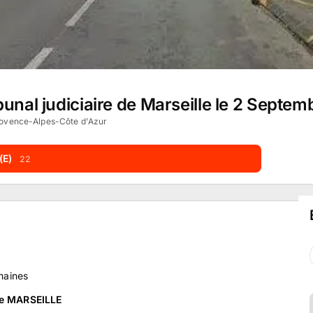
bunal judiciaire de Marseille le 2 Septe
rovence-Alpes-Côte d'Azur
(E)
22
maines
 de MARSEILLE