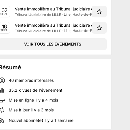
Vente immobilière au Tribunal judiciaire de Lille le 2 Sept
02
·
Lille, Hauts-de-France
SEPT.
Tribunal Judiciaire de LILLE
Vente immobilière au Tribunal judiciaire de Lille le 16 Sep
16
·
Lille, Hauts-de-France
SEPT.
Tribunal Judiciaire de LILLE
VOIR TOUS LES ÉVÉNEMENTS
Résumé
46
membre
s
intéressé
s
35.2 k
vues de l'événement
Mise en ligne
il y a
4
mois
Mise à jour
il y a
3
mois
Nouvel abonné(e)
il y a
1
semaine