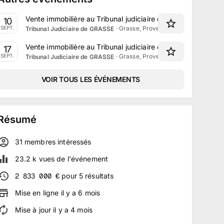
Vente immobilière au Tribunal judiciaire de Grasse le 10 S
10
·
Grasse, Provence-Alpes-Côte d'Azu
SEPT.
Tribunal Judiciaire de GRASSE
Vente immobilière au Tribunal judiciaire de Grasse le 17 S
17
·
Grasse, Provence-Alpes-Côte d'Azu
SEPT.
Tribunal Judiciaire de GRASSE
VOIR TOUS LES ÉVÉNEMENTS
Résumé
31
membre
s
intéressé
s
23.2 k
vues de l'événement
2 833 000
€
pour
5
résultats
Mise en ligne
il y a
6
mois
Mise à jour
il y a
4
mois