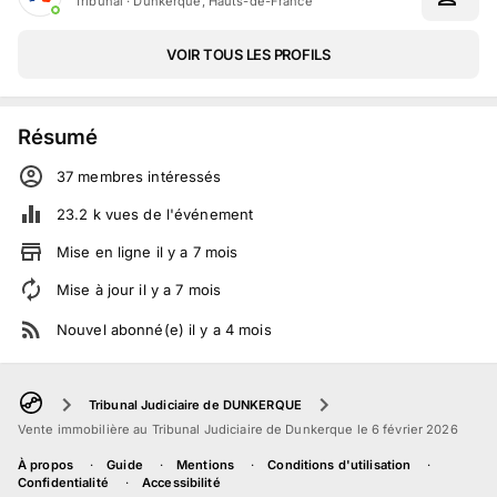
Tribunal
·
Dunkerque, Hauts-de-France
VOIR TOUS LES PROFILS
Résumé
37
membre
s
intéressé
s
23.2 k
vues de l'événement
Mise en ligne
il y a
7
mois
Mise à jour
il y a
7
mois
Nouvel abonné(e)
il y a
4
mois
Tribunal Judiciaire de DUNKERQUE
Vente immobilière au Tribunal Judiciaire de Dunkerque le 6 février 2026
À propos
Guide
Mentions
Conditions d'utilisation
Confidentialité
Accessibilité