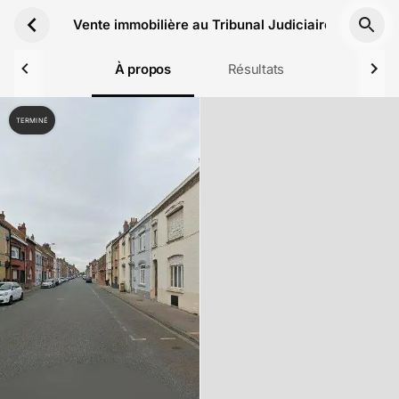
Aller au contenu principal
Vente immobilière au Tribunal Judiciaire de Dunke
À propos
Résultats
TERMINÉ