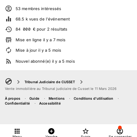
53
membre
s
intéressé
s
68.5 k
vues de l'événement
84 000
€
pour
2
résultats
Mise en ligne
il y a
7
mois
Mise à jour
il y a
5
mois
Nouvel abonné(e)
il y a
5
mois
Tribunal Judiciaire de CUSSET
Vente immobilière au Tribunal judiciaire de Cusset le 11 Mars 2026
À propos
Guide
Mentions
Conditions d'utilisation
Confidentialité
Accessibilité
Menu
Vendre
Suivis
Se connecter