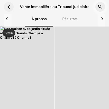
Aller au contenu principal
Vente immobilière au Tribunal judiciaire de Cusset
À propos
Résultats
TERMINÉ