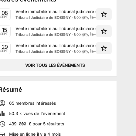
Vente immobilière au Tribunal judiciaire de Bobigny le 8 
08
·
Bobigny, Île-de-France
SEPT.
Tribunal Judiciaire de BOBIGNY
Vente immobilière au Tribunal judiciaire de Bobigny le 15 
15
·
Bobigny, Île-de-France
SEPT.
Tribunal Judiciaire de BOBIGNY
Vente immobilière au Tribunal judiciaire de Bobigny le 29
29
·
Bobigny, Île-de-France
SEPT.
Tribunal Judiciaire de BOBIGNY
VOIR TOUS LES ÉVÉNEMENTS
Résumé
65
membre
s
intéressé
s
50.3 k
vues de l'événement
439 000
€
pour
5
résultats
Mise en ligne
il y a
4
mois