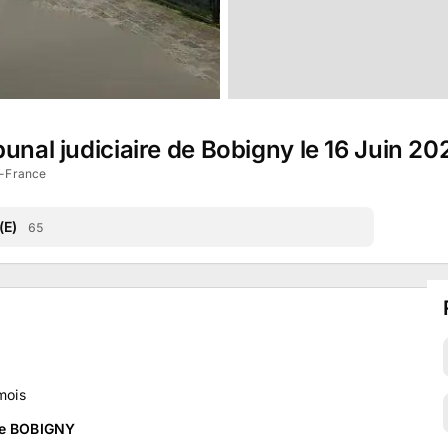
unal judiciaire de Bobigny le 16 Juin 20
e-France
(E)
65
mois
 de BOBIGNY