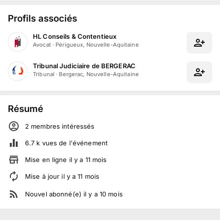
Profils associés
HL Conseils & Contentieux
Avocat
·
Périgueux, Nouvelle-Aquitaine
Tribunal Judiciaire de BERGERAC
Tribunal
·
Bergerac, Nouvelle-Aquitaine
Résumé
2
membre
s
intéressé
s
6.7 k
vues de l'événement
Mise en ligne
il y a
11
mois
Mise à jour
il y a
11
mois
Nouvel abonné(e)
il y a
10
mois