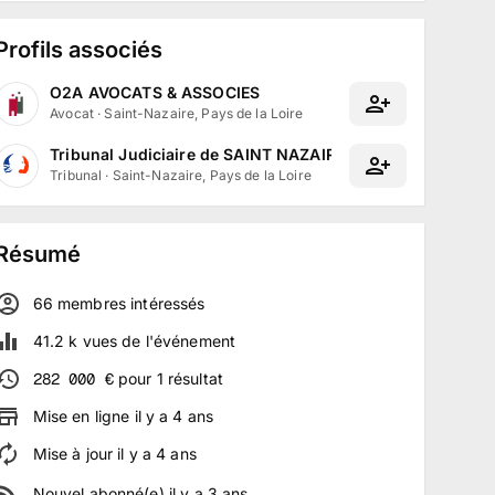
Profils associés
O2A AVOCATS & ASSOCIES
Avocat
·
Saint-Nazaire, Pays de la Loire
Tribunal Judiciaire de SAINT NAZAIRE
Tribunal
·
Saint-Nazaire, Pays de la Loire
Résumé
66
membre
s
intéressé
s
41.2 k
vues de l'événement
282 000
€
pour
1
résultat
Mise en ligne
il y a
4
ans
Mise à jour
il y a
4
ans
Nouvel abonné(e)
il y a
3
ans