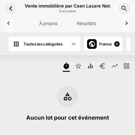
Aller au contenu principal
Vente immobilière par Caen Lazare Notaires du 30 
0
enchère
À propos
Résultats
Toutes les catégories
France
Aucun lot pour cet événement