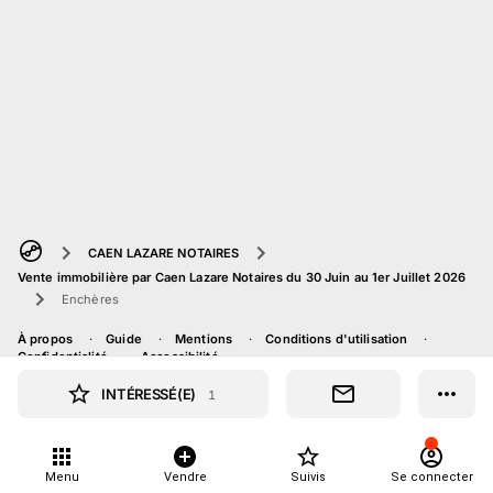
CAEN LAZARE NOTAIRES
Vente immobilière par Caen Lazare Notaires du 30 Juin au 1er Juillet 2026
Enchères
À propos
Guide
Mentions
Conditions d'utilisation
Confidentialité
Accessibilité
INTÉRESSÉ(E)
1
Menu
Vendre
Suivis
Se connecter