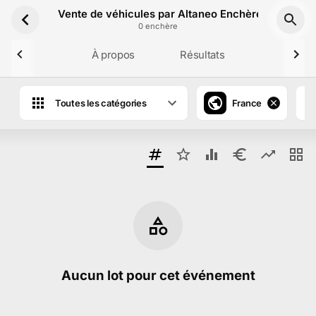
Aller au contenu principal
Vente de véhicules par Altaneo Enchères le 6 Jui
0
enchère
À propos
Résultats
Toutes les catégories
France
Aucun lot pour cet événement