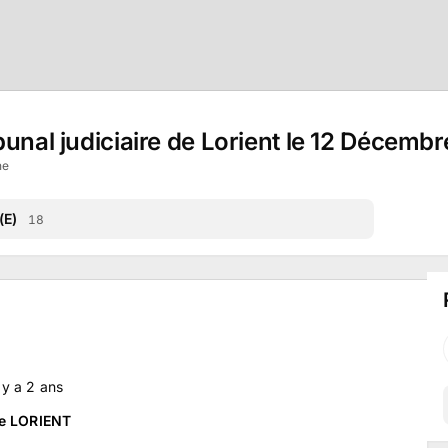
bunal judiciaire de Lorient le 12 Décemb
ne
(E)
18
l y a
2
ans
de LORIENT