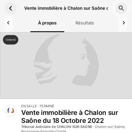
Aller au contenu principal
Vente immobilière à Chalon sur Saône du 18 Octo
À propos
Résultats
TERMINÉ
EN SALLE
· TERMINÉ
Vente immobilière à Chalon sur
Saône du 18 Octobre 2022
Tribunal Judiciaire de CHALON-SUR-SAONE
·
Chalon-sur-Saône,
Bourgogne-Franche-Comté