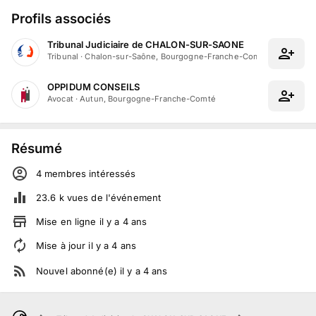
Profils associés
Tribunal Judiciaire de CHALON-SUR-SAONE
Tribunal
·
Chalon-sur-Saône, Bourgogne-Franche-Comté
OPPIDUM CONSEILS
Avocat
·
Autun, Bourgogne-Franche-Comté
Résumé
4
membre
s
intéressé
s
23.6 k
vues de l'événement
Mise en ligne
il y a
4
ans
Mise à jour
il y a
4
ans
Nouvel abonné(e)
il y a
4
ans