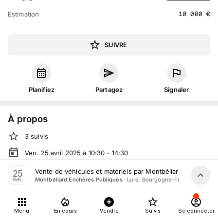
10 000
€
Estimation
SUIVRE
Planifiez
Partagez
Signaler
À propos
3
suivis
Ven. 25 avril 2025 à 10:30 - 14:30
Vente judiciaire
organisée
par
Montbéliard Enchères
Vente de véhicules et matériels par Montbéliard Enchères P
25
Publiques
·
Lure, Bourgogne-Franche-Comté
Montbéliard Enchères Publiques
AVR.
En salle :
30 Rte de la Saline, 70200 Lure, France
Tout le monde peut participer
Menu
En cours
Vendre
Suivis
Se connecter