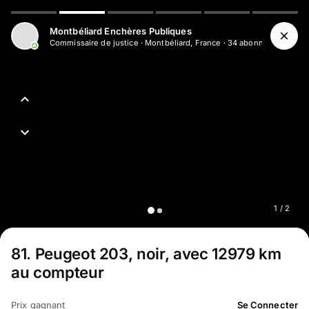
Aller au contenu principal
Montbéliard Enchères Publiques
Commissaire de justice
·
Montbéliard, France
·
34
abonné
s
1
/
2
81
.
Peugeot 203, noir, avec 12979 km
au compteur
Prix gagnant
Se Connecter