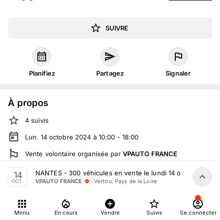
SUIVRE
Planifiez
Partagez
Signaler
À propos
4
suivis
Lun. 14 octobre 2024 à 10:00 - 18:00
Vente volontaire
organisée
par
VPAUTO FRANCE
En salle :
362 Rte de Clisson, 44120 Vertou, France
NANTES - 300 véhicules en vente le lundi 14 octobre
14
·
Vertou, Pays de la Loire
VPAUTO FRANCE
OCT.
Tout le monde peut participer
Menu
En cours
Vendre
Suivis
Se connecter