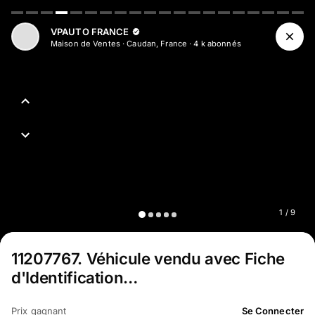
Aller au contenu principal
VPAUTO FRANCE
Maison de Ventes
·
Caudan, France
·
4 k
abonné
s
1
/
9
11207767
.
Véhicule vendu avec Fiche
d'Identification…
Prix gagnant
Se Connecter