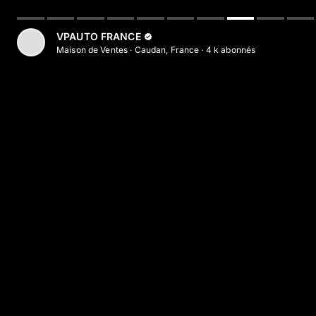
Aller au contenu principal
VPAUTO FRANCE
Maison de Ventes
·
Caudan, France
·
4 k
abonné
s