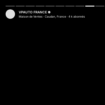
Aller au contenu principal
VPAUTO FRANCE
Maison de Ventes
·
Caudan, France
·
4 k
abonné
s