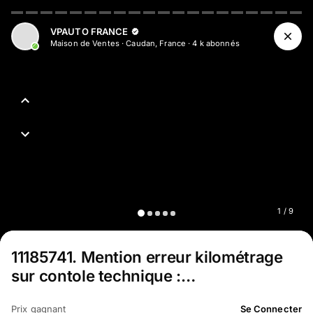
VPAUTO FRANCE
Maison de Ventes
·
Caudan, France
·
4 k
abonné
s
1
/
9
11185741
.
Mention erreur kilométrage
sur contole technique :…
Prix gagnant
Se Connecter