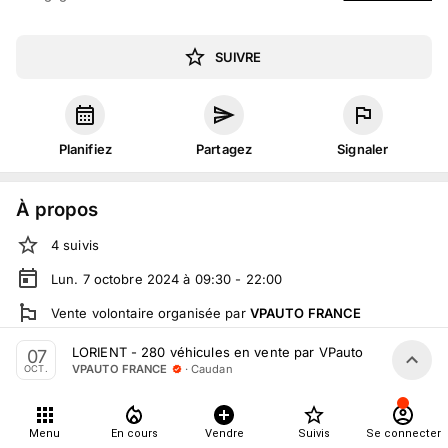
SUIVRE
Planifiez
Partagez
Signaler
À propos
4
suivis
Lun. 7 octobre 2024 à 09:30 - 22:00
Vente volontaire
organisée
par
VPAUTO FRANCE
En salle :
277 Rue de Kerpont, 56850 Caudan, France
LORIENT - 280 véhicules en vente par VPauto le 07 octobr
07
·
Caudan
VPAUTO FRANCE
OCT.
En live
sur
vpauto.fr
Tout le monde peut participer
Menu
En cours
Vendre
Suivis
Se connecter