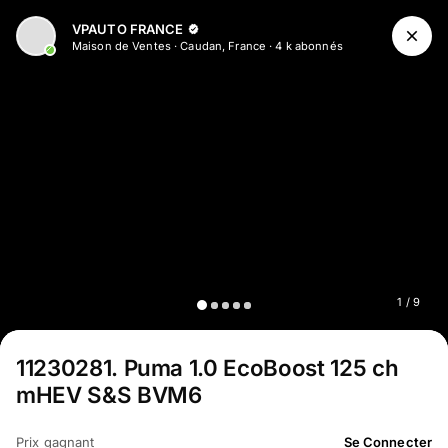
VPAUTO FRANCE
Maison de Ventes
·
Caudan, France
·
4 k
abonné
s
1
/
9
11230281
.
Puma 1.0 EcoBoost 125 ch
mHEV S&S BVM6
Prix gagnant
Se Connecter