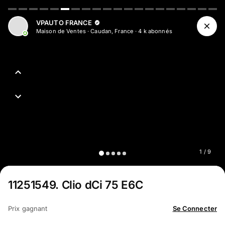
Aller au contenu principal
VPAUTO FRANCE
Maison de Ventes
·
Caudan, France
·
4 k
abonné
s
1
/
9
11251549
.
Clio dCi 75 E6C
Prix gagnant
Se Connecter