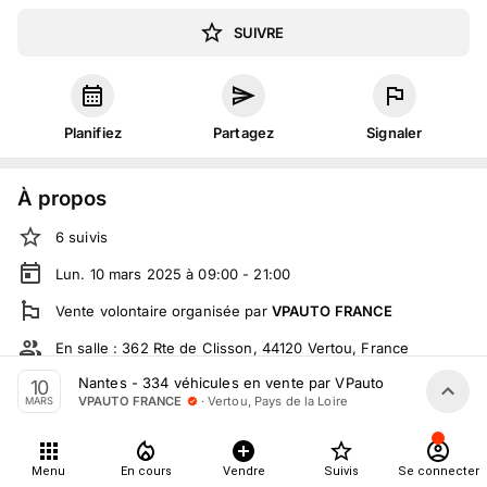
SUIVRE
Planifiez
Partagez
Signaler
À propos
6
suivis
Lun. 10 mars 2025 à 09:00 - 21:00
Vente volontaire
organisée
par
VPAUTO FRANCE
En salle :
362 Rte de Clisson, 44120 Vertou, France
Nantes - 334 véhicules en vente par VPauto
10
En live
sur
vpauto.fr
·
Vertou, Pays de la Loire
VPAUTO FRANCE
MARS
Tout le monde peut participer
Menu
En cours
Vendre
Suivis
Se connecter