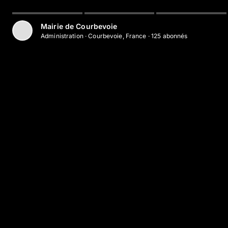
Aller au contenu principal
Mairie de Courbevoie
Administration
·
Courbevoie, France
·
125
abonné
s