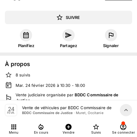
SUIVRE
Planifiez
Partagez
Signaler
À propos
8
suivis
Mar. 24 février 2026 à 10:30 - 18:00
Vente judiciaire
organisée
par
BDDC Commissaire de
Justice
Vente de véhicules par BDDC Commissaire de Justice le 24
24
En salle :
Parc Eco+, 9 Rue Jean François Romieu batiment
·
Muret, Occitanie
BDDC Commissaire de Justice
FÉVR.
c4, 31600 Muret, France
Tout le monde peut participer
Menu
En cours
Vendre
Suivis
Se connecter