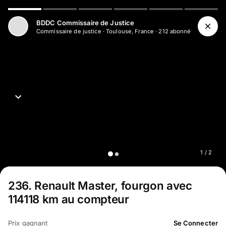
BDDC Commissaire de Justice
Commissaire de justice
·
Toulouse, France
·
212
abonné
s
1
/
2
236
.
Renault Master, fourgon avec
114118 km au compteur
Prix gagnant
Se Connecter