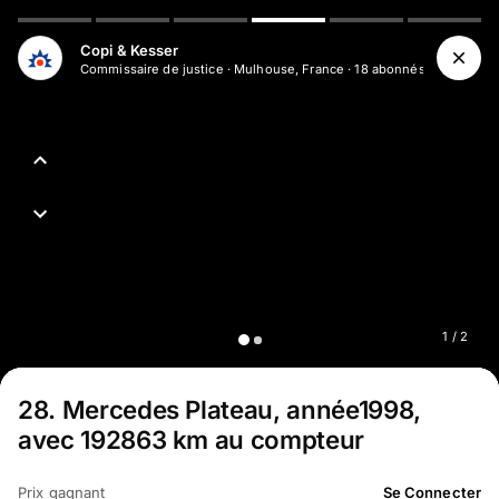
Aller au contenu principal
Copi & Kesser
Commissaire de justice
·
Mulhouse, France
·
18
abonné
s
1
/
2
28
.
Mercedes Plateau, année1998,
avec 192863 km au compteur
Prix gagnant
Se Connecter