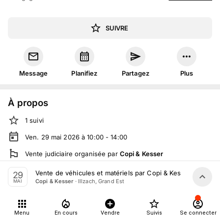
SUIVRE
Message
Planifiez
Partagez
Plus
À propos
1
suivi
Ven. 29 mai 2026 à 10:00 - 14:00
Vente judiciaire
organisée
par
Copi & Kesser
En salle :
28 Rue de Kingersheim, 68110 Illzach, France
Vente de véhicules et matériels par Copi & Kesser le 29 ma
29
·
Illzach, Grand Est
Copi & Kesser
MAI
Tout le monde peut participer
Menu
En cours
Vendre
Suivis
Se connecter