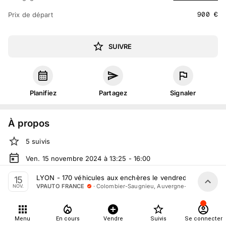
900
€
Prix de départ
SUIVRE
Planifiez
Partagez
Signaler
À propos
5
suivis
Ven. 15 novembre 2024 à 13:25 - 16:00
Vente volontaire
organisée
par
VPAUTO FRANCE
LYON - 170 véhicules aux enchères le vendredi 15 Novemb
15
·
Colombier-Saugnieu, Auvergne-Rhône-Alpes
VPAUTO FRANCE
NOV.
En salle :
81 Imp. du Belvédère, 69124 Colombier-Saugnieu,
France
En live
sur
vpauto.fr
Menu
En cours
Vendre
Suivis
Se connecter