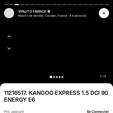
Aller au contenu principal
VPAUTO FRANCE
Maison de Ventes
·
Caudan, France
·
4 k
abonné
s
1
/
9
11216517
.
KANGOO EXPRESS 1.5 DCI 90
ENERGY E6
Prix gagnant
Se Connecter