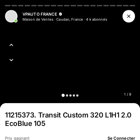
VPAUTO FRANCE
Maison de Ventes
·
Caudan, France
·
4 k
abonné
s
1
/
9
11215373
.
Transit Custom 320 L1H1 2.0
EcoBlue 105
Prix gagnant
Se Connecter