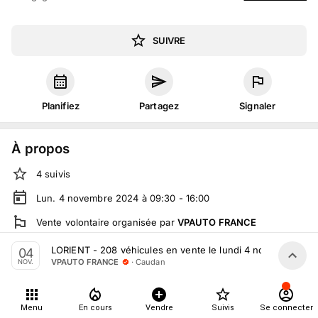
SUIVRE
Planifiez
Partagez
Signaler
À propos
4
suivis
Lun. 4 novembre 2024 à 09:30 - 16:00
Vente volontaire
organisée
par
VPAUTO FRANCE
En salle :
277 Rue de Kerpont, 56850 Caudan, France
LORIENT - 208 véhicules en vente le lundi 4 novembre
04
·
Caudan
VPAUTO FRANCE
NOV.
En live
sur
vpauto.fr
Tout le monde peut participer
Menu
En cours
Vendre
Suivis
Se connecter