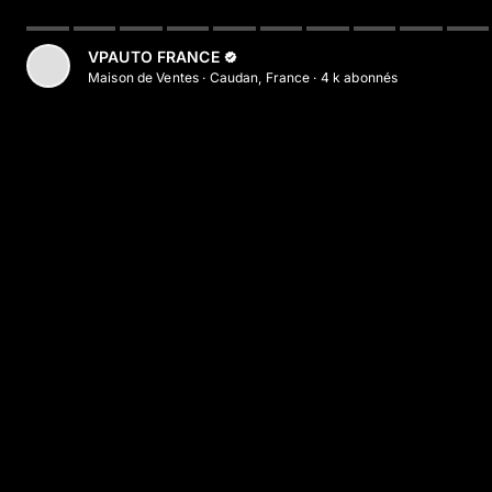
Aller au contenu principal
VPAUTO FRANCE
Maison de Ventes
·
Caudan, France
·
4 k
abonné
s