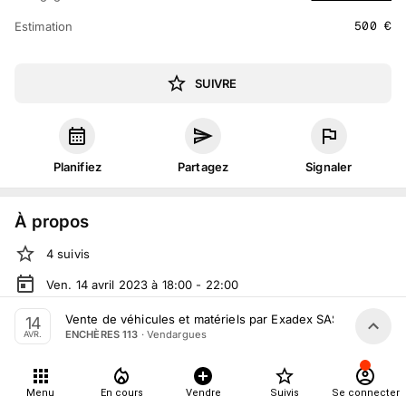
500
€
Estimation
SUIVRE
Planifiez
Partagez
Signaler
À propos
4
suivis
Ven. 14 avril 2023 à 18:00 - 22:00
Vente judiciaire
organisée
par
ENCHÈRES 113
Vente de véhicules et matériels par Exadex SAS du 14 Avril
14
·
Vendargues
ENCHÈRES 113
AVR.
En salle :
Bâtiment Centre 113, 390 Rue des Portes
Domitiennes, 34740 Vendargues, France
En live
sur
moniteurlive.com
Menu
En cours
Vendre
Suivis
Se connecter