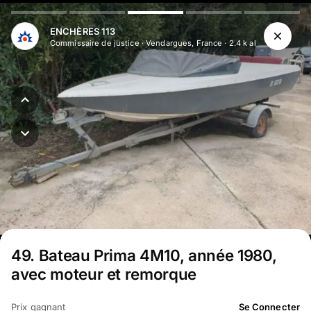
Aller au contenu principal
ENCHÈRES 113
Commissaire de justice
·
Vendargues, France
·
2.4 k
abonné
s
49
.
Bateau Prima 4M10, année 1980,
avec moteur et remorque
Prix gagnant
Se Connecter