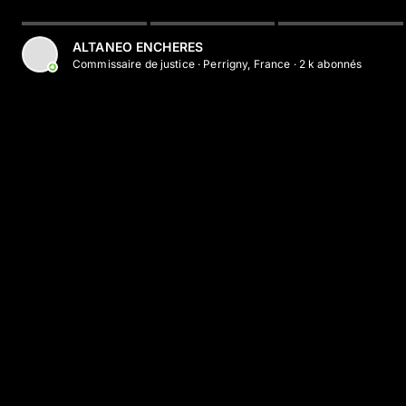
Aller au contenu principal
ALTANEO ENCHERES
Commissaire de justice
·
Perrigny, France
·
2 k
abonné
s