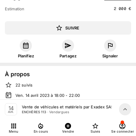
2 000
€
Estimation
SUIVRE
Planifiez
Partagez
Signaler
À propos
22
suivis
Ven. 14 avril 2023 à 18:00 - 22:00
Vente judiciaire
organisée
par
ENCHÈRES 113
Vente de véhicules et matériels par Exadex SAS du 14 Avril
14
·
Vendargues
ENCHÈRES 113
AVR.
En salle :
Bâtiment Centre 113, 390 Rue des Portes
Domitiennes, 34740 Vendargues, France
En live
sur
moniteurlive.com
Menu
En cours
Vendre
Suivis
Se connecter