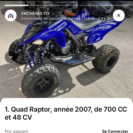
Aller au contenu principal
ENCHÈRES 113
Commissaire de justice
·
Vendargues, France
·
2.4 k
abonné
s
1
.
Quad Raptor, année 2007, de 700 CC
et 48 CV
Prix gagnant
Se Connecter