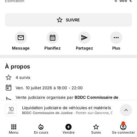
6 000
€
Estimation
SUIVRE
Message
Planifiez
Partagez
Plus
À propos
4
suivis
Ven. 10 juillet 2026 à 18:00 - 22:00
Vente judiciaire
organisée
par
BDDC Commissaire de
Justice
Liquidation judiciaire de véhicules et matériels par BDDC C
10
En salle :
23 Rue Gaston Evrard, 31120 Portet-sur-Garonne,
·
Portet-sur-Garonne, Occitanie
BDDC Commissaire de Justice
JUIL.
France
Tout le monde peut participer
Menu
En cours
Vendre
Suivis
Se connecter