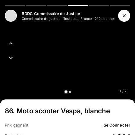
Aller au contenu principal
BDDC Commissaire de Justice
Commissaire de justice
·
Toulouse, France
·
212
abonné
s
1
/
2
86
.
Moto scooter Vespa, blanche
Prix gagnant
Se Connecter