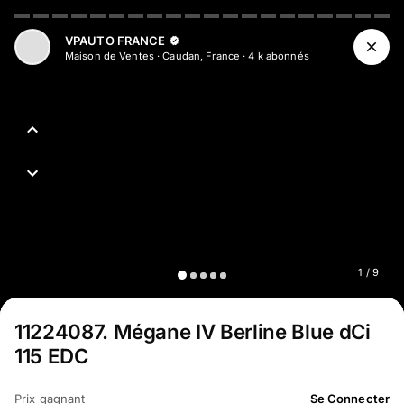
Aller au contenu principal
VPAUTO FRANCE
Maison de Ventes
·
Caudan, France
·
4 k
abonné
s
1
/
9
11224087
.
Mégane IV Berline Blue dCi
115 EDC
Prix gagnant
Se Connecter