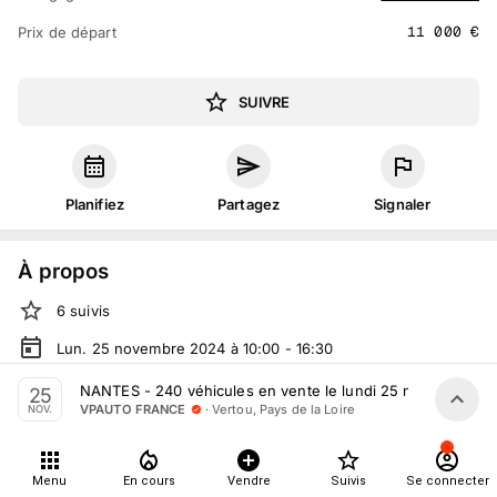
11 000
€
Prix de départ
SUIVRE
Planifiez
Partagez
Signaler
À propos
6
suivis
Lun. 25 novembre 2024 à 10:00 - 16:30
Vente volontaire
organisée
par
VPAUTO FRANCE
NANTES - 240 véhicules en vente le lundi 25 novembre
25
·
Vertou, Pays de la Loire
VPAUTO FRANCE
NOV.
En salle :
362 Rte de Clisson, 44120 Vertou, France
Tout le monde peut participer
Menu
En cours
Vendre
Suivis
Se connecter