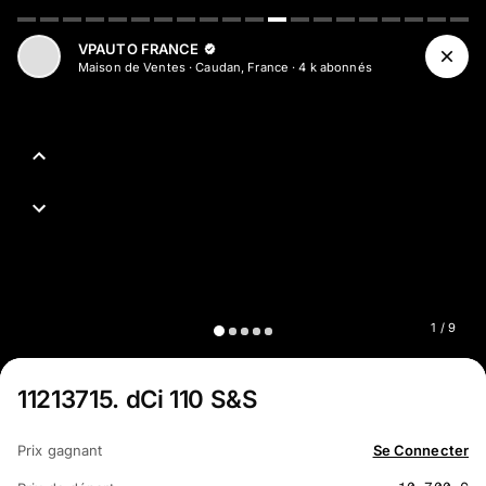
Aller au contenu principal
VPAUTO FRANCE
Maison de Ventes
·
Caudan, France
·
4 k
abonné
s
1
/
9
11213715
.
dCi 110 S&S
Prix gagnant
Se Connecter