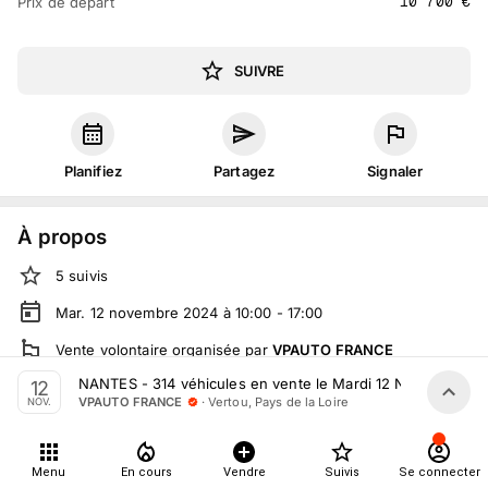
10 700
€
Prix de départ
SUIVRE
Planifiez
Partagez
Signaler
À propos
5
suivis
Mar. 12 novembre 2024 à 10:00 - 17:00
Vente volontaire
organisée
par
VPAUTO FRANCE
NANTES - 314 véhicules en vente le Mardi 12 Novembre
12
En salle :
362 Rte de Clisson, 44120 Vertou, France
·
Vertou, Pays de la Loire
VPAUTO FRANCE
NOV.
En live
sur
vpauto.fr
Tout le monde peut participer
Menu
En cours
Vendre
Suivis
Se connecter