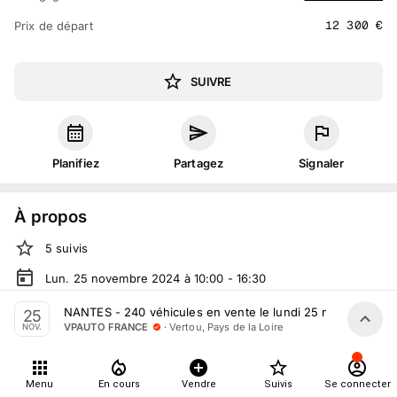
12 300
€
Prix de départ
SUIVRE
Planifiez
Partagez
Signaler
À propos
5
suivis
Lun. 25 novembre 2024 à 10:00 - 16:30
Vente volontaire
organisée
par
VPAUTO FRANCE
NANTES - 240 véhicules en vente le lundi 25 novembre
25
·
Vertou, Pays de la Loire
VPAUTO FRANCE
NOV.
En salle :
362 Rte de Clisson, 44120 Vertou, France
Tout le monde peut participer
Menu
En cours
Vendre
Suivis
Se connecter