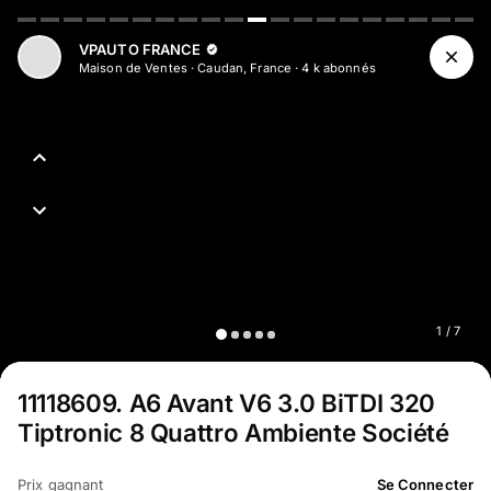
Aller au contenu principal
VPAUTO FRANCE
Maison de Ventes
·
Caudan, France
·
4 k
abonné
s
1
/
7
11118609
.
A6 Avant V6 3.0 BiTDI 320
Tiptronic 8 Quattro Ambiente Société
Prix gagnant
Se Connecter