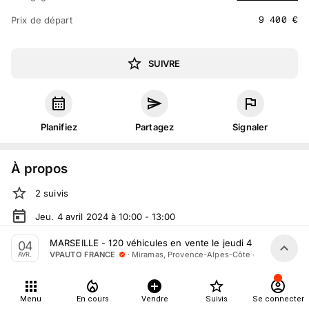
9 400
€
Prix de départ
SUIVRE
Planifiez
Partagez
Signaler
À propos
2
suivis
Jeu. 4 avril 2024 à 10:00 - 13:00
Vente volontaire
organisée
par
VPAUTO FRANCE
MARSEILLE - 120 véhicules en vente le jeudi 4 avril
04
·
Miramas, Provence-Alpes-Côte d'Azur
VPAUTO FRANCE
AVR.
En salle :
Chem. de Calameau, 13140 Miramas, France
En live
sur
vpauto.fr
Menu
En cours
Vendre
Suivis
Se connecter